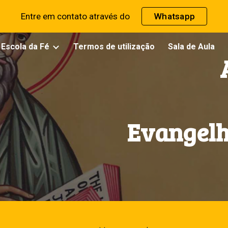
Entre em contato através do
Whatsapp
ip to main content
Skip to navigat
 Escola da Fé
Termos de utilização
Sala de Aula
Evangelh