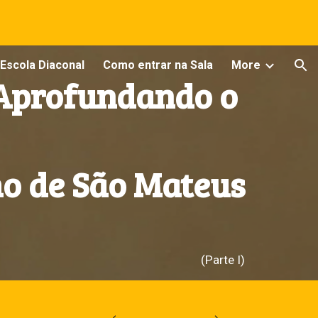
ion
Escola Diaconal
Como entrar na Sala
More
Aprofundando o
o de São Mateus
(Parte I)